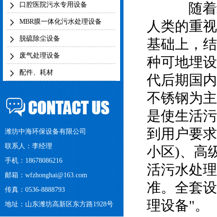
随着经
口腔医院污水专用设备
MBR膜一体化污水处理设备
人类的重视
脱硫除尘设备
基础上，结
废气处理设备
种可地埋设
配件、耗材
代后期国内
不锈钢为主
是使生活污
到用户要求
潍坊中海环保设备有限公司
联系人：李经理
小区)、高
手机：18678086216
活污水处理
邮箱：
wfzhonghai@163.com
准。全套设
传真：0536-8888793
理设备"。
地址：山东潍坊高新区东方路1928号