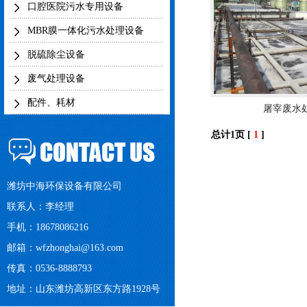
口腔医院污水专用设备
MBR膜一体化污水处理设备
脱硫除尘设备
废气处理设备
配件、耗材
屠宰废水
总计1页 [
1
]
潍坊中海环保设备有限公司
联系人：李经理
手机：18678086216
邮箱：
wfzhonghai@163.com
传真：0536-8888793
地址：山东潍坊高新区东方路1928号