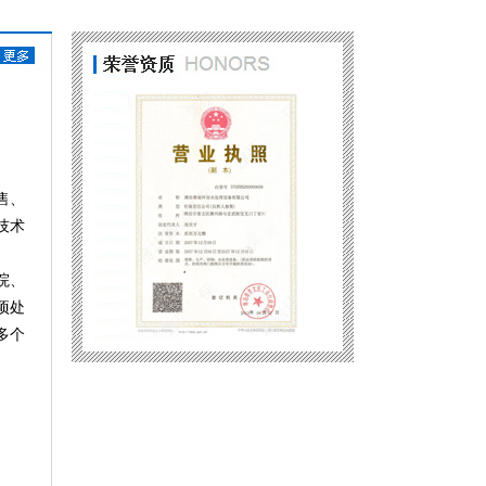
养殖污水处理设备
售、
技术
院、
项处
多个
屠宰废水处理