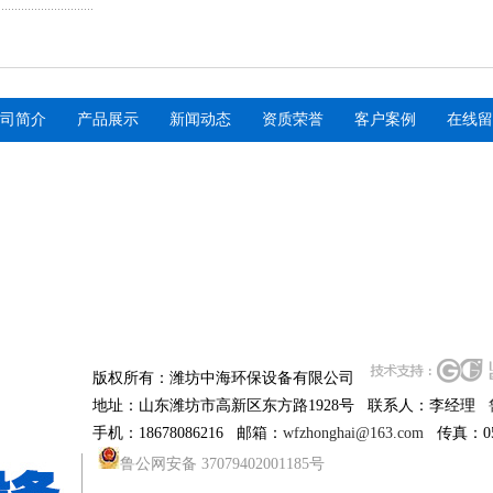
司简介
产品展示
新闻动态
资质荣誉
客户案例
在线留
全自动不锈钢加药装置
反渗透设备
版权所有：潍坊中海环保设备有限公司
地址：山东潍坊市高新区东方路1928号 联系人：李经理
机械过滤器
一体化污水处理设备
手机：18678086216 邮箱：
wfzhonghai@163.com
传真：053
鲁公网安备 37079402001185号